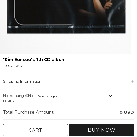
*Kim Eunsoo's 1th CD album
10.00 USD
Shipping Information
No exchange&No
refund :
Total Purchase Amount:
0
USD
BUY NOW
CART