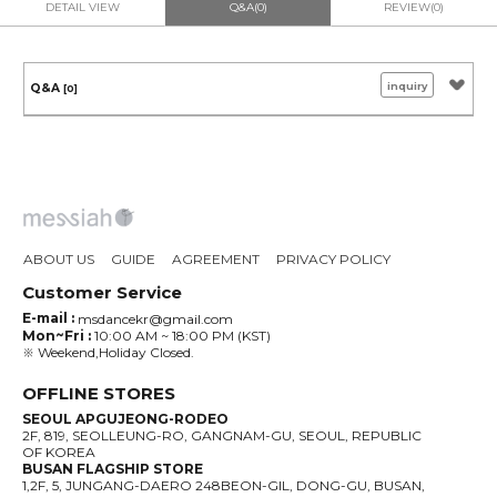
DETAIL VIEW
Q&A(0)
REVIEW(0)
inquiry
Q&A
[0]
ABOUT US
GUIDE
AGREEMENT
PRIVACY POLICY
Customer Service
E-mail :
msdancekr@gmail.com
Mon~Fri :
10:00 AM ~ 18:00 PM (KST)
※ Weekend,Holiday Closed.
OFFLINE STORES
SEOUL APGUJEONG-RODEO
2F, 819, SEOLLEUNG-RO, GANGNAM-GU, SEOUL, REPUBLIC
OF KOREA
BUSAN FLAGSHIP STORE
1,2F, 5, JUNGANG-DAERO 248BEON-GIL, DONG-GU, BUSAN,