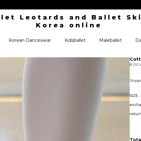
Korean Dancewear
Kidsballet
Maleballet
Da
Cot
8.00
Shipp
SIZE :
exch
retur
:
Tota