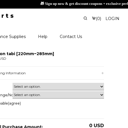
(
0
)
LOGIN
nce Supplies
Help
Contact Us
ton tabi [220mm~285mm]
 USD
ing Information
ange/Non-
nable(agree)
0
USD
l Purchase Amount: