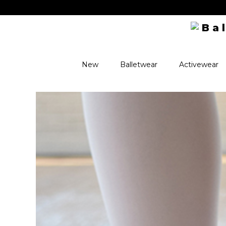
ks! ✨
New
Balletwear
Activewear