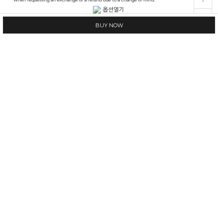
BUY NOW
Material
[See detailed explanation]
Color
[See detailed explanation]
Size
[See detailed explanation]
Manufacturer
[See detailed explanation]
The country of manufacture
[See detailed explanation]