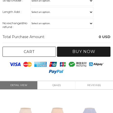
Strap choose :
Length Add :
No exchange&No
refund :
Total Purchase Amount:
0
USD
BUY NOW
CART
DETAIL VIEW
Q&A(0)
REVIEW(6)